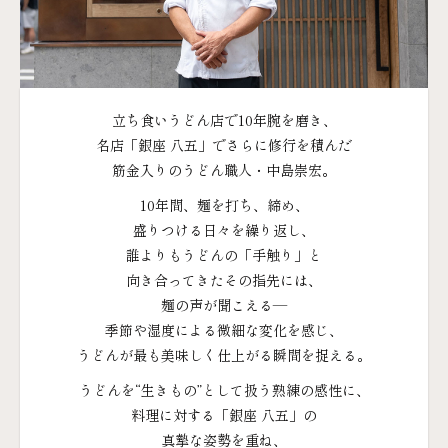
立ち食い​うどん店で​10年腕を​磨き、
名店​「銀座 八五」で​さらに​修行を​積んだ
筋金入りの​うどん職人・中島崇宏。
10年間、​麺を​打ち、​締め、
盛りつける​日々を​繰り返し、
誰より​も​うどんの​「手触り」と
向き合ってきた​その​指先には、
麺の​声が​聞こえる​―
季節や​湿度に​よる​微細な​変化を​感じ、
うどんが​最も​美味しく​仕上がる​瞬間を​捉える。
うどんを​“生きもの​”と​して​扱う​熟練の​感性に、
料理に​対する​「銀座 八五」の
真摯な​姿勢を​重ね、