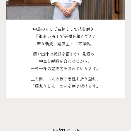
中島のもとで​右腕と​して​技を​磨き、
「銀座 八五」で​研鑽を​積ん​できた
若き新鋭、​副店主・​二宮祥弘。
麺や​出汁の​状態を​細やかに​見極め、
中島と​呼吸を​合わせながら、
一杯​一杯の​完成度を​高めて​いきます。
主と​副、​二人の​技と​感性を​折り重ね、
「藤丸うどん」の​味を​磨き続けます。