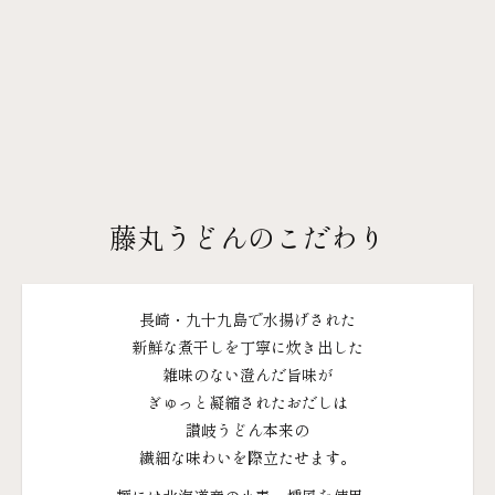
藤丸うどんのこだわり
長崎・​九十九島で​水揚げされた
新鮮な​煮干しを​丁寧に​炊き出した
雑味の​ない​澄んだ​旨味が
ぎゅっと​凝縮された​おだしは
讃岐うどん本来の
繊細な​味わいを​際立たせます。