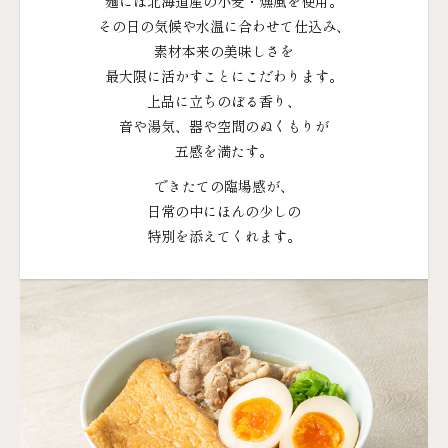
麺には​北海道産の​小麦・燻風を​使用。
その​日の​気候や​水温に​合わせて​仕込み、
素材本来の​美味しさを
最大限に​活かすことに​こだわります。
上品に​立ちの​ぼる​香り、
音や​湯気、​器や​空間の​ぬくもりが
五感を​満たす。
できたての​臨場感が、
日常の​中に​ほんの​少しの
特別を​添えてくれます。