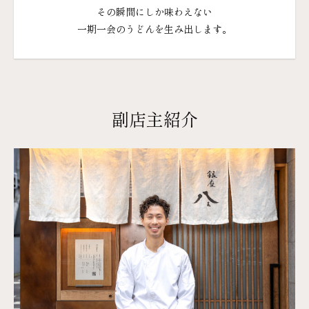
その​瞬間に​しか​味わえない
一期​一会の​うどんを​生み出します。
副店主紹介